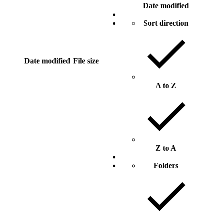
Date modified
Sort direction
Date modified
File size
A to Z
Z to A
Folders