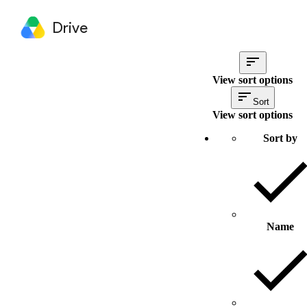
Drive
View sort options
Sort
View sort options
Sort by
Name