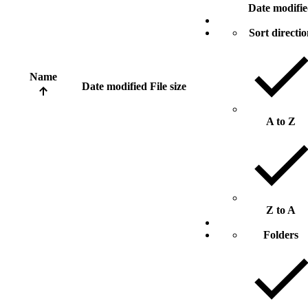
Date modifi
Sort directi
Name
Date modified
File size
A to Z
Z to A
Folders