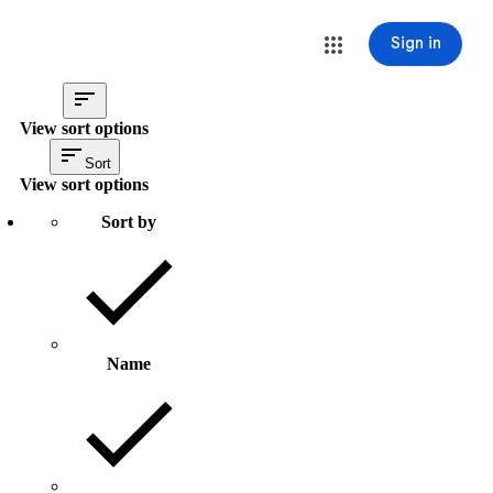
Sign in
View sort options
Sort
View sort options
Sort by
Name