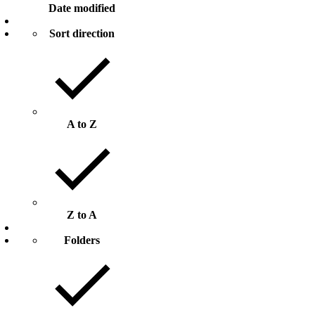
Date modified
Sort direction
A to Z
Z to A
Folders