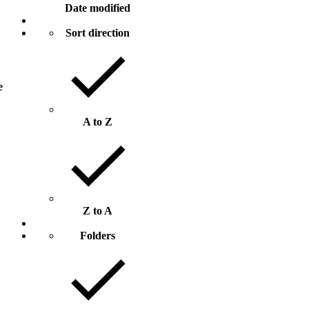
Date modified
Sort direction
e
A to Z
Z to A
Folders