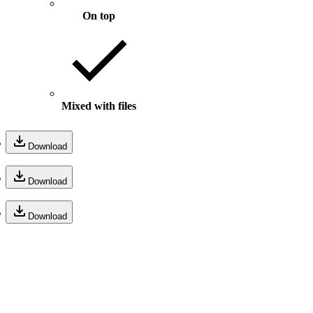
On top
Mixed with files
B
Download
B
Download
B
Download