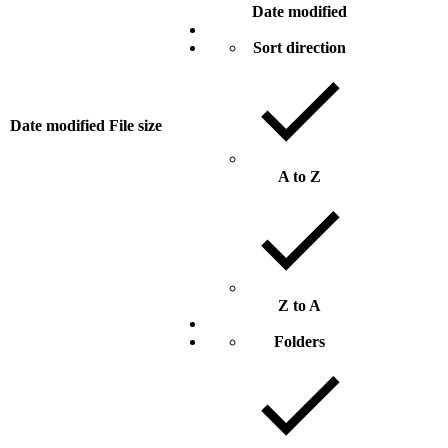
Date modified
Sort direction
Date modified
File size
A to Z
Z to A
Folders