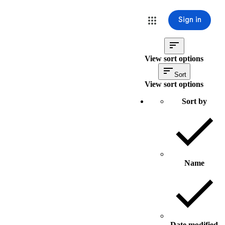
Sign in
View sort options
Sort
View sort options
Sort by
Name
Date modified