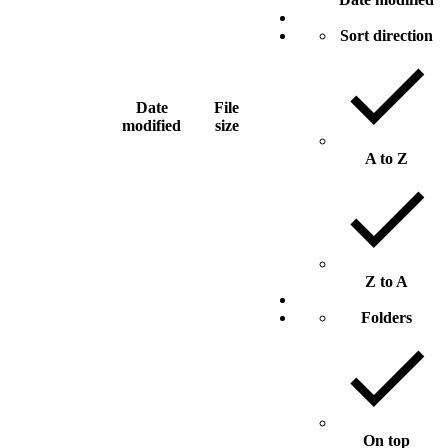
Sort direction
Date
File
modified
size
A to Z
Z to A
Folders
On top