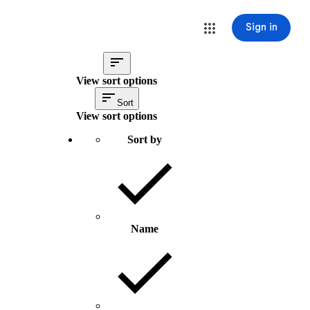
Sign in
View sort options
Sort
View sort options
Sort by
Name