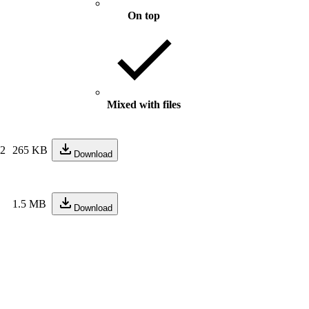
On top
Mixed with files
22
265 KB
Download
1.5 MB
Download