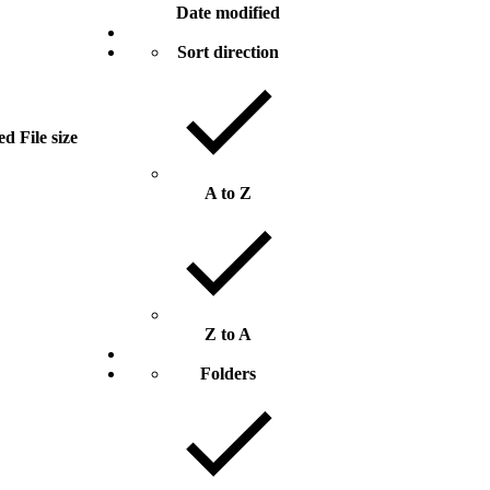
Date modified
Sort direction
ed
File size
A to Z
Z to A
Folders