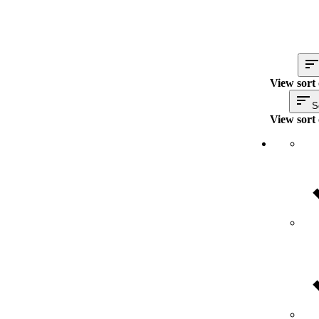
View sort 
S
View sort 