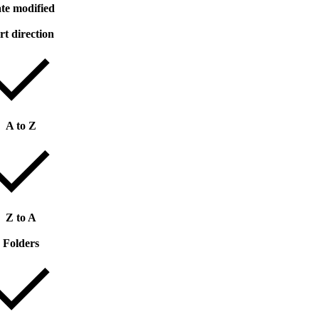
te modified
rt direction
A to Z
Z to A
Folders