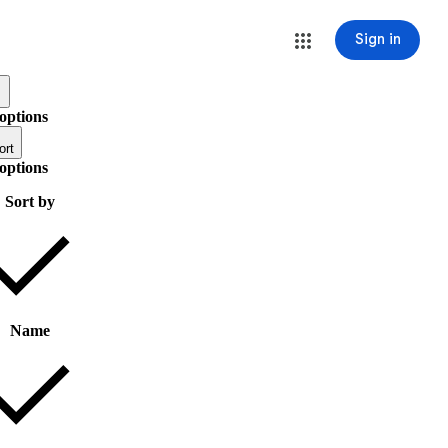
Sign in
options
ort
options
Sort by
Name