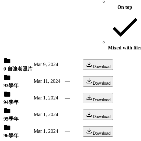
On top
Mixed with file
Mar 9, 2024
—
Download
0 自強老照片
Mar 11, 2024
—
Download
93學年
Mar 1, 2024
—
Download
94學年
Mar 1, 2024
—
Download
95學年
Mar 1, 2024
—
Download
96學年