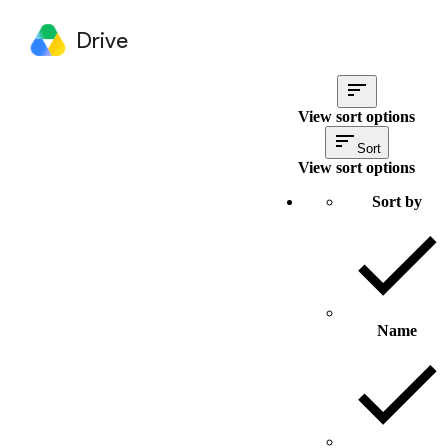
Drive
View sort options
Sort
View sort options
Sort by
Name