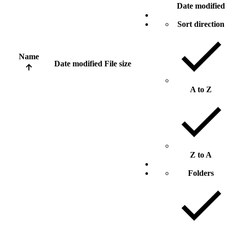
Date modified
Sort direction
Name
Date modified
File size
A to Z
Z to A
Folders