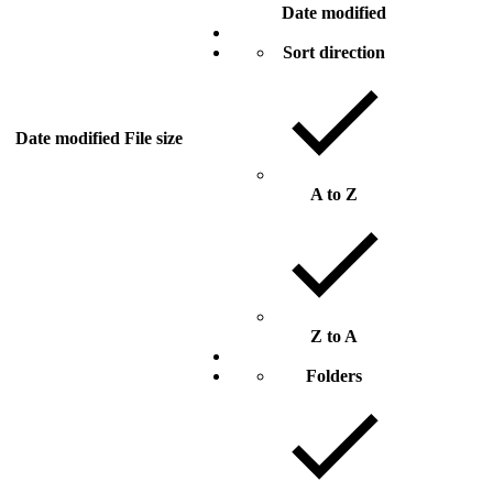
Date modified
Sort direction
Date modified
File size
A to Z
Z to A
Folders