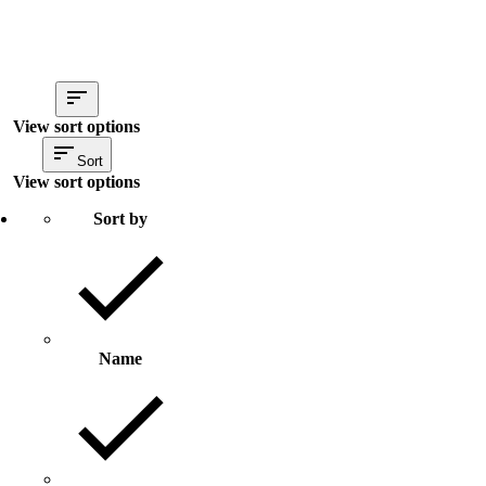
View sort options
Sort
View sort options
Sort by
Name