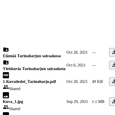
Oct 28, 2021
—
Elämää Tarinaharjun sairaalassa
Oct 6, 2021
—
Yleiskuvia Tarinaharjun sairaalasta
1-Kuvatiedot_Tarinaharju.pdf
Oct 28, 2021
49 KB
Shared
Kuva_1.jpg
Sep 29, 2021
1.1 MB
Shared