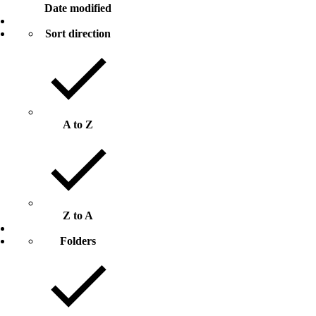
Date modified
Sort direction
A to Z
Z to A
Folders