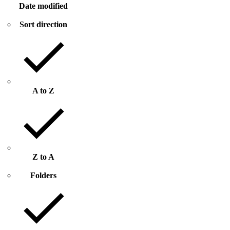
Date modified
Sort direction
A to Z
Z to A
Folders