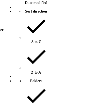
Date modified
Sort direction
ize
A to Z
Z to A
Folders