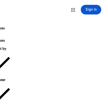
Sign in
ons
ons
t by
ame