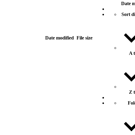
Date m
Sort d
Date modified
File size
A 
Z 
Fol