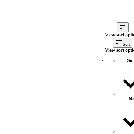
View sort opti
Sort
View sort opti
Sor
N