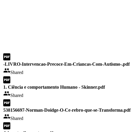
-LIVRO-Intervencao-Precoce-Em-Criancas-Com-Autismo-.pdf
Shared
1. Ciência e comportamento Humano - Skinner.pdf
Shared
538156697-Norman-Doidge-O-Ce-rebro-que-se-Transforma.pdf
Shared