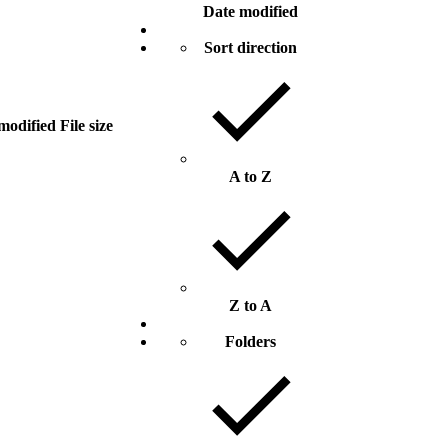
Date modified
Sort direction
modified
File size
A to Z
Z to A
Folders