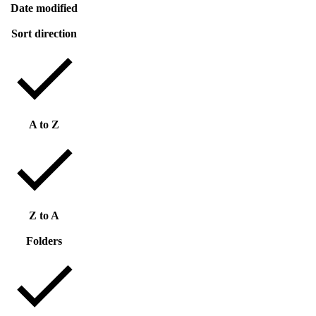
Date modified
Sort direction
A to Z
Z to A
Folders