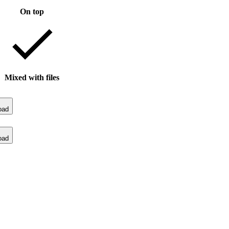
On top
Mixed with files
oad
oad